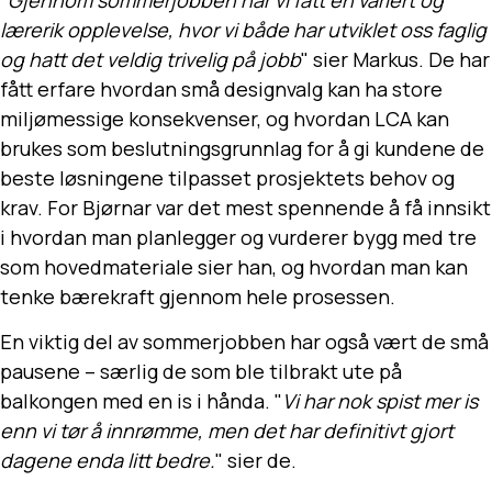
"
Gjennom sommerjobben har vi fått en variert og
lærerik opplevelse, hvor vi både har utviklet oss faglig
og hatt det veldig trivelig på jobb
" sier Markus. De har
fått erfare hvordan små designvalg kan ha store
miljømessige konsekvenser, og hvordan LCA kan
brukes som beslutningsgrunnlag for å gi kundene de
beste løsningene tilpasset prosjektets behov og
krav. For Bjørnar var det mest spennende å få innsikt
i hvordan man planlegger og vurderer bygg med tre
som hovedmateriale sier han, og hvordan man kan
tenke bærekraft gjennom hele prosessen.
En viktig del av sommerjobben har også vært de små
pausene – særlig de som ble tilbrakt ute på
balkongen med en is i hånda. "
Vi har nok spist mer is
enn vi tør å innrømme, men det har definitivt gjort
dagene enda litt bedre.
" sier de.