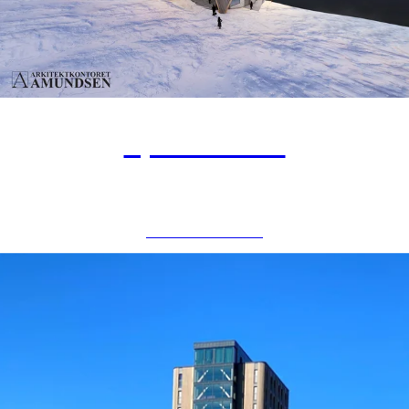
Fjellheisen
NÆRINGSBYGG