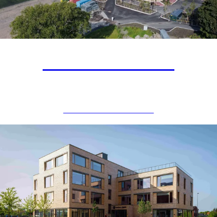
Voldsløkka Skole
UNDERVISNINGSBYGG