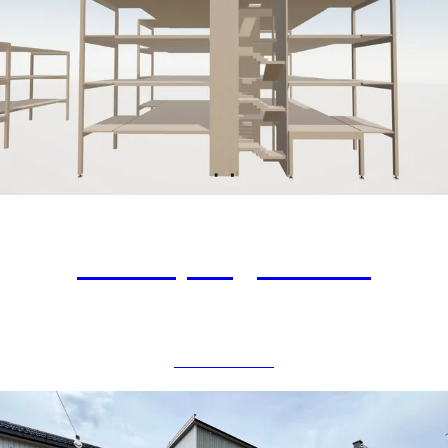
Vestbyhagen TR3
BOLIGBYGG