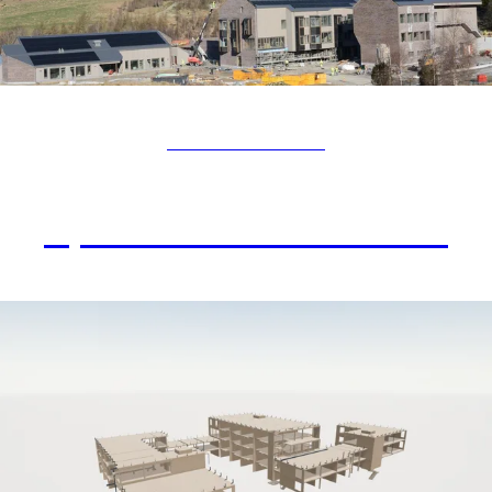
OMSORGSBOLIG
Bjerkreim Helsesenter