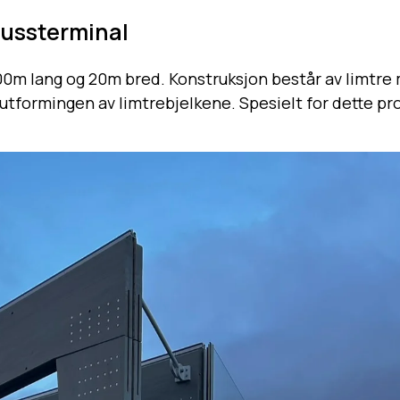
bussterminal
 100m lang og 20m bred. Konstruksjon består av limt
tformingen av limtrebjelkene. Spesielt for dette prosje