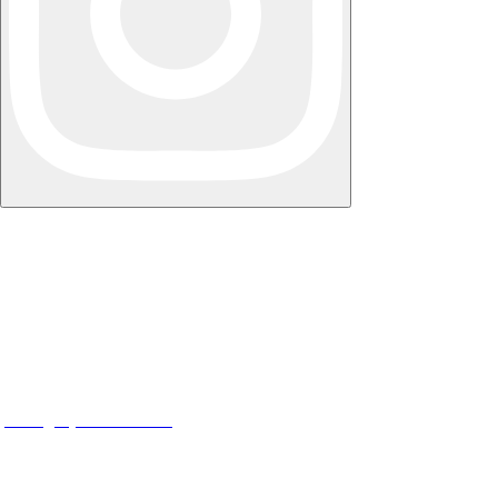
NY STRUKTUR AS
Torggata 10, 0181 Oslo
Org nr: 918 294 112
post@nystruktur.no