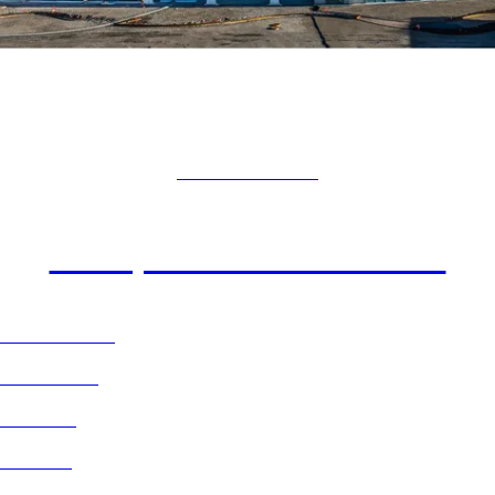
NÆRINGSBYGG
Campus Kristiansund
PROSJEKTER
TJENESTER
AKTUELT
OM OSS