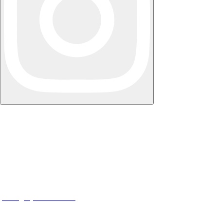
NY STRUKTUR AS
Torggata 10, 0181 Oslo
Org nr: 918 294 112
post@nystruktur.no