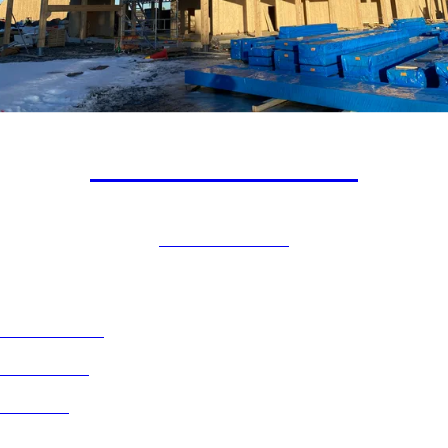
Aursmoen Skole
UNDERVISNING
PROSJEKTER
TJENESTER
AKTUELT
OM OSS