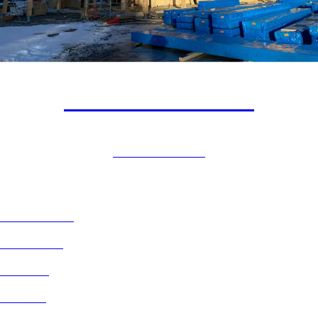
Aursmoen Skole
UNDERVISNING
PROSJEKTER
TJENESTER
AKTUELT
OM OSS