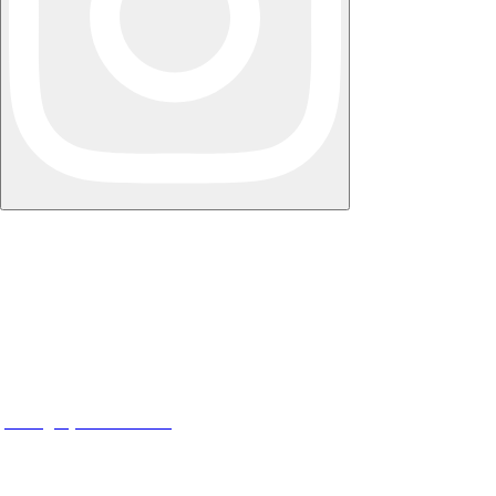
NY STRUKTUR AS
Torggata 10, 0181 Oslo
Org nr: 918 294 112
post@nystruktur.no